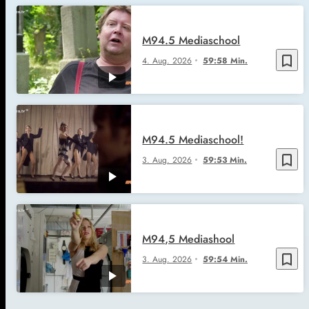
M94.5 Mediaschool
bookmark_border
4. Aug. 2026
59:58 Min.
M94.5 Mediaschool!
bookmark_border
3. Aug. 2026
59:53 Min.
M94,5 Mediashool
bookmark_border
3. Aug. 2026
59:54 Min.