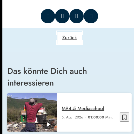
Zurück
Das könnte Dich auch
interessieren
M94.5 Mediaschool
bookmark_border
5. Aug. 2026
01:00:00 Min.