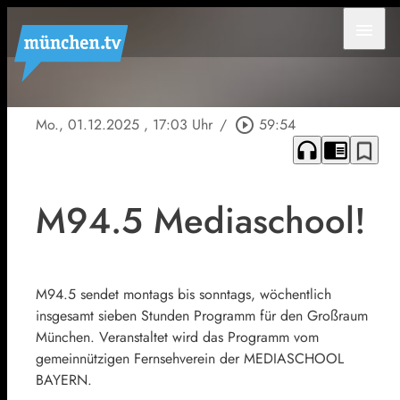
menu
Mo., 01.12.2025
, 17:03 Uhr
/
play_circle_outline
59:54
headphones
chrome_reader_mode
bookmark_border
M94.5 Mediaschool!
M94.5 sendet montags bis sonntags, wöchentlich
insgesamt sieben Stunden Programm für den Großraum
München. Veranstaltet wird das Programm vom
gemeinnützigen Fernsehverein der MEDIASCHOOL
BAYERN.