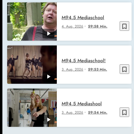
M94.5 Mediaschool
bookmark_border
4. Aug. 2026
59:58 Min.
M94.5 Mediaschool!
bookmark_border
3. Aug. 2026
59:53 Min.
M94,5 Mediashool
bookmark_border
3. Aug. 2026
59:54 Min.