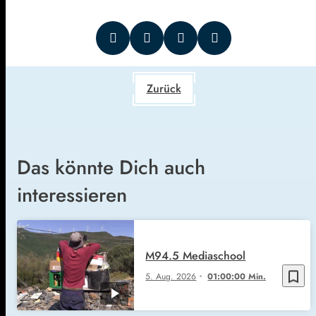
Zurück
Das könnte Dich auch
interessieren
M94.5 Mediaschool
bookmark_border
5. Aug. 2026
01:00:00 Min.