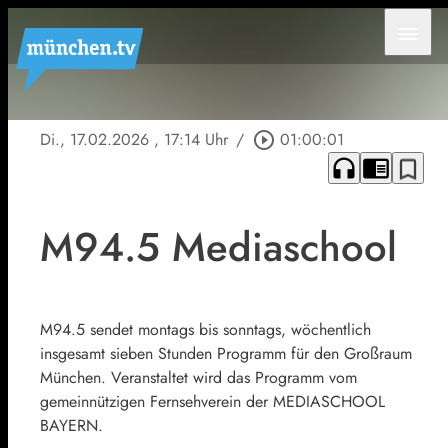
menu
Di., 17.02.2026
, 17:14 Uhr
/
play_circle_outline
01:00:01
headphones
chrome_reader_mode
bookmark_border
M94.5 Mediaschool
M94.5 sendet montags bis sonntags, wöchentlich
insgesamt sieben Stunden Programm für den Großraum
München. Veranstaltet wird das Programm vom
gemeinnützigen Fernsehverein der MEDIASCHOOL
BAYERN.