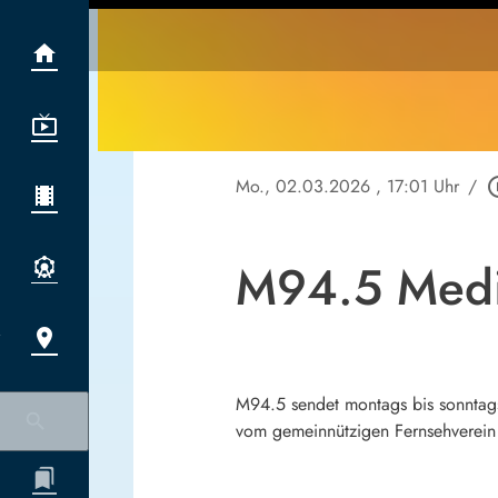
Mo., 02.03.2026
, 17:01 Uhr
/
play_cir
M94.5 Medi
M94.5 sendet montags bis sonntag
vom gemeinnützigen Fernsehver