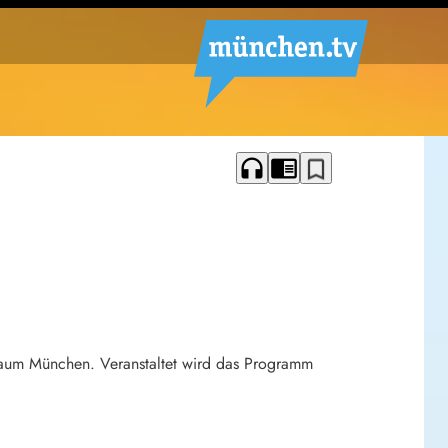
headphones
chrome_reader_mode
bookmark_border
raum München. Veranstaltet wird das Programm