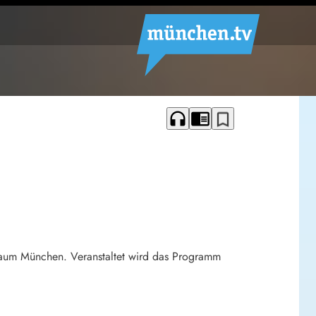
headphones
chrome_reader_mode
bookmark_border
raum München. Veranstaltet wird das Programm