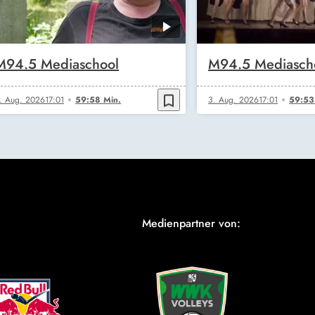
M94.5 Mediaschool
M94.5 Mediasch
bookmark_border
. Aug. 2026
17:01
59:58 Min.
3. Aug. 2026
17:01
59:53
Medienpartner von: