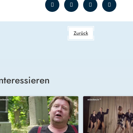
Zurück
nteressieren