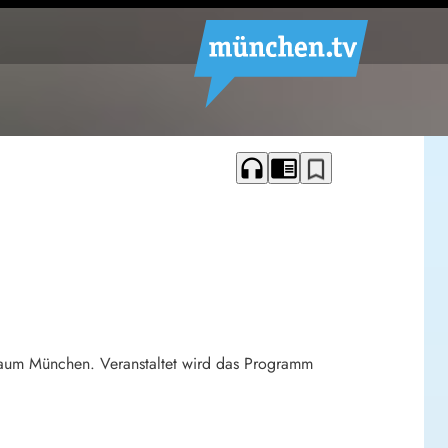
headphones
chrome_reader_mode
bookmark_border
raum München. Veranstaltet wird das Programm