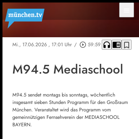
menu
headphones
chrome_reader_mode
bookmark_border
Mi., 17.06.2026
, 17:01 Uhr
/
play_circle_outline
59:59
M94.5 Mediaschool
M94.5 sendet montags bis sonntags, wöchentlich
insgesamt sieben Stunden Programm für den Großraum
München. Veranstaltet wird das Programm vom
gemeinnützigen Fernsehverein der MEDIASCHOOL
BAYERN.