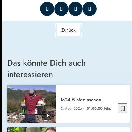
Zurück
Das könnte Dich auch
interessieren
M94.5 Mediaschool
bookmark_border
5. Aug. 2026
01:00:00 Min.