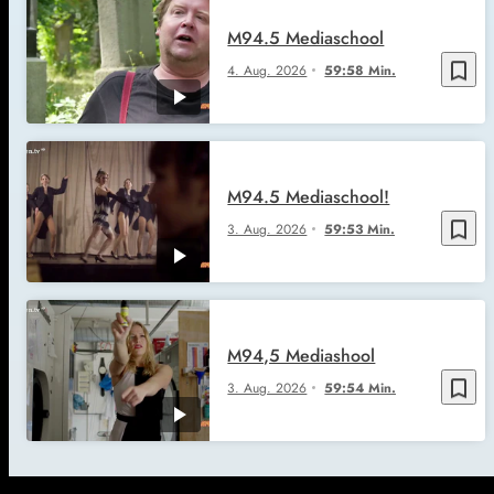
M94.5 Mediaschool
bookmark_border
4. Aug. 2026
59:58 Min.
M94.5 Mediaschool!
bookmark_border
3. Aug. 2026
59:53 Min.
M94,5 Mediashool
bookmark_border
3. Aug. 2026
59:54 Min.