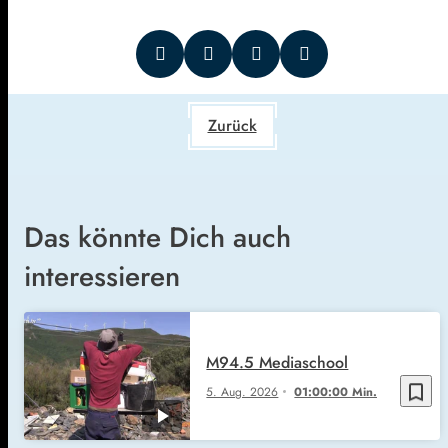
Zurück
Das könnte Dich auch
interessieren
M94.5 Mediaschool
bookmark_border
5. Aug. 2026
01:00:00 Min.