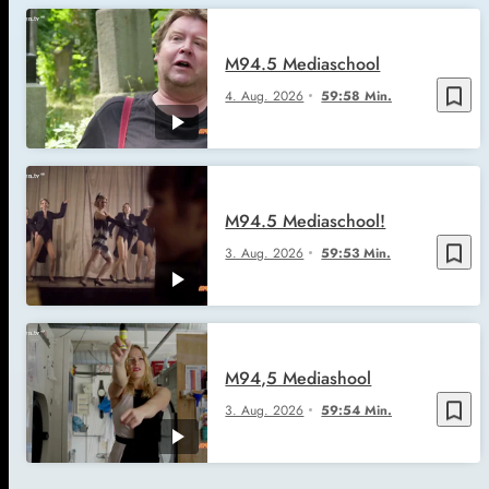
M94.5 Mediaschool
bookmark_border
4. Aug. 2026
59:58 Min.
M94.5 Mediaschool!
bookmark_border
3. Aug. 2026
59:53 Min.
M94,5 Mediashool
bookmark_border
3. Aug. 2026
59:54 Min.