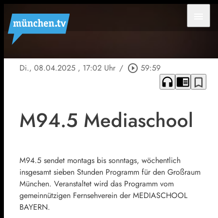
menu
Di., 08.04.2025
, 17:02 Uhr
/
play_circle_outline
59:59
headphones
chrome_reader_mode
bookmark_border
M94.5 Mediaschool
M94.5 sendet montags bis sonntags, wöchentlich
insgesamt sieben Stunden Programm für den Großraum
München. Veranstaltet wird das Programm vom
gemeinnützigen Fernsehverein der MEDIASCHOOL
BAYERN.