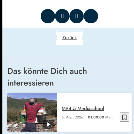
Zurück
Das könnte Dich auch
interessieren
M94.5 Mediaschool
bookmark_border
5. Aug. 2026
01:00:00 Min.