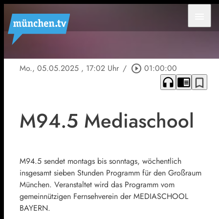
menu
Mo., 05.05.2025
, 17:02 Uhr
/
play_circle_outline
01:00:00
headphones
chrome_reader_mode
bookmark_border
M94.5 Mediaschool
M94.5 sendet montags bis sonntags, wöchentlich
insgesamt sieben Stunden Programm für den Großraum
München. Veranstaltet wird das Programm vom
gemeinnützigen Fernsehverein der MEDIASCHOOL
BAYERN.