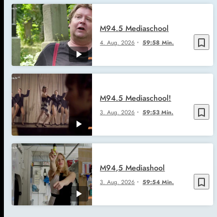
M94.5 Mediaschool
bookmark_border
4. Aug. 2026
59:58 Min.
M94.5 Mediaschool!
bookmark_border
3. Aug. 2026
59:53 Min.
M94,5 Mediashool
bookmark_border
3. Aug. 2026
59:54 Min.