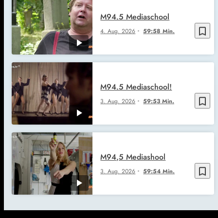
M94.5 Mediaschool
bookmark_border
4. Aug. 2026
59:58 Min.
M94.5 Mediaschool!
bookmark_border
3. Aug. 2026
59:53 Min.
M94,5 Mediashool
bookmark_border
3. Aug. 2026
59:54 Min.