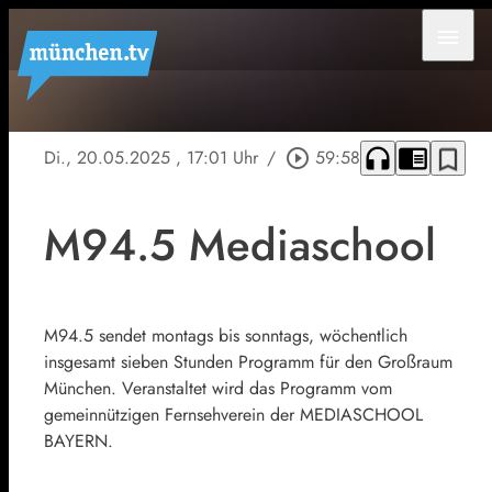
menu
headphones
chrome_reader_mode
bookmark_border
Di., 20.05.2025
, 17:01 Uhr
/
play_circle_outline
59:58
M94.5 Mediaschool
M94.5 sendet montags bis sonntags, wöchentlich
insgesamt sieben Stunden Programm für den Großraum
München. Veranstaltet wird das Programm vom
gemeinnützigen Fernsehverein der MEDIASCHOOL
BAYERN.