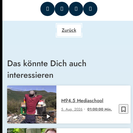
Zurück
Das könnte Dich auch
interessieren
M94.5 Mediaschool
bookmark_border
5. Aug. 2026
01:00:00 Min.