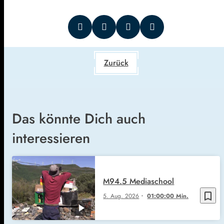
Zurück
Das könnte Dich auch
interessieren
M94.5 Mediaschool
bookmark_border
5. Aug. 2026
01:00:00 Min.