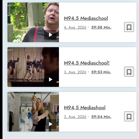
M94.5 Mediaschool
bookmark_border
4. Aug. 2026
59:58 Min.
M94.5 Mediaschool!
bookmark_border
3. Aug. 2026
59:53 Min.
M94,5 Mediashool
bookmark_border
3. Aug. 2026
59:54 Min.