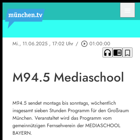
menu
Mi., 11.06.2025
, 17:02 Uhr
/
play_circle_outline
01:00:00
headphones
chrome_reader_mode
bookmark_border
M94.5 Mediaschool
M94.5 sendet montags bis sonntags, wöchentlich
insgesamt sieben Stunden Programm für den Großraum
München. Veranstaltet wird das Programm vom
gemeinnützigen Fernsehverein der MEDIASCHOOL
BAYERN.