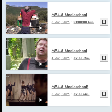
M94.5 Mediaschool
bookmark_border
5. Aug. 2026
01:00:00 Min.
M94.5 Mediaschool
bookmark_border
4. Aug. 2026
59:58 Min.
M94.5 Mediaschool!
bookmark_border
3. Aug. 2026
59:53 Min.