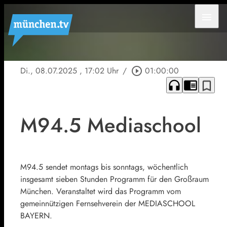
menu
Di., 08.07.2025
, 17:02 Uhr
/
play_circle_outline
01:00:00
headphones
chrome_reader_mode
bookmark_border
M94.5 Mediaschool
M94.5 sendet montags bis sonntags, wöchentlich
insgesamt sieben Stunden Programm für den Großraum
München. Veranstaltet wird das Programm vom
gemeinnützigen Fernsehverein der MEDIASCHOOL
BAYERN.