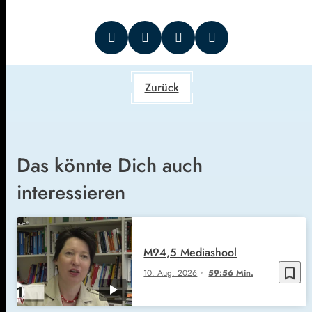
Zurück
Das könnte Dich auch
interessieren
M94,5 Mediashool
bookmark_border
10. Aug. 2026
59:56 Min.