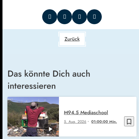
Zurück
Das könnte Dich auch
interessieren
M94.5 Mediaschool
bookmark_border
5. Aug. 2026
01:00:00 Min.