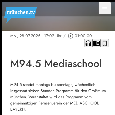
menu
Mo., 28.07.2025
, 17:02 Uhr
/
play_circle_outline
01:00:00
headphones
chrome_reader_mode
bookmark_border
M94.5 Mediaschool
M94.5 sendet montags bis sonntags, wöchentlich
insgesamt sieben Stunden Programm für den Großraum
München. Veranstaltet wird das Programm vom
gemeinnützigen Fernsehverein der MEDIASCHOOL
BAYERN.