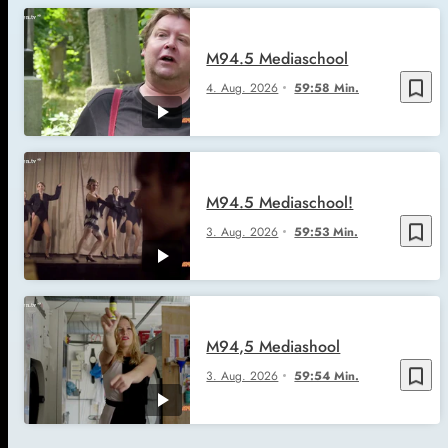
M94.5 Mediaschool
bookmark_border
4. Aug. 2026
59:58 Min.
M94.5 Mediaschool!
bookmark_border
3. Aug. 2026
59:53 Min.
M94,5 Mediashool
bookmark_border
3. Aug. 2026
59:54 Min.