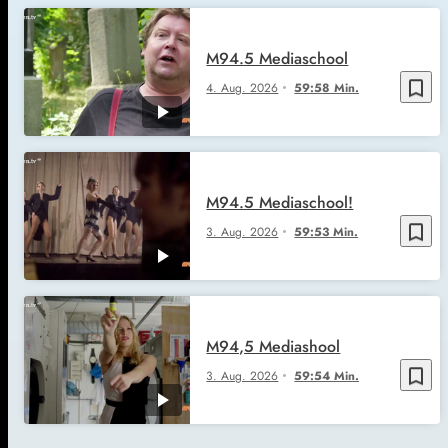
M94.5 Mediaschool
bookmark_border
4. Aug. 2026
59:58 Min.
M94.5 Mediaschool!
bookmark_border
3. Aug. 2026
59:53 Min.
M94,5 Mediashool
bookmark_border
3. Aug. 2026
59:54 Min.