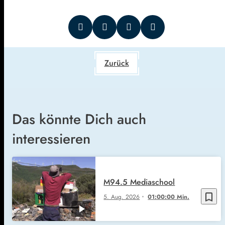
Zurück
Das könnte Dich auch
interessieren
M94.5 Mediaschool
bookmark_border
5. Aug. 2026
01:00:00 Min.