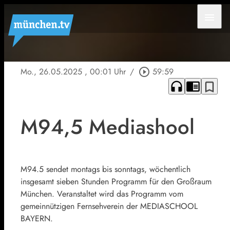
menu
Mo., 26.05.2025
, 00:01 Uhr
/
play_circle_outline
59:59
headphones
chrome_reader_mode
bookmark_border
M94,5 Mediashool
M94.5 sendet montags bis sonntags, wöchentlich
insgesamt sieben Stunden Programm für den Großraum
München. Veranstaltet wird das Programm vom
gemeinnützigen Fernsehverein der MEDIASCHOOL
BAYERN.