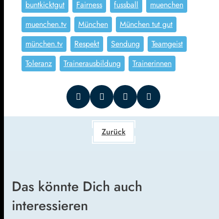
buntkicktgut
Fairness
fussball
muenchen
muenchen.tv
München
München tut gut
münchen.tv
Respekt
Sendung
Teamgeist
Toleranz
Trainerausbildung
Trainerinnen
Zurück
Das könnte Dich auch
interessieren