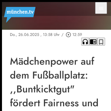
menu
Do., 26.06.2025
, 13:58 Uhr
/
play_circle_outline
12:59
headphones
chrome_reader_mode
bookmark_border
Mädchenpower auf
dem Fußballplatz:
,,Buntkicktgut"
fördert Fairness und