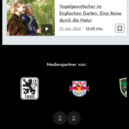
Vogelgezwitscher im
Englischen Garten: Eine Reise
durch die Natur
bookmark_border
29. Apr. 2026
13:40 Min.
Medienpartner von: