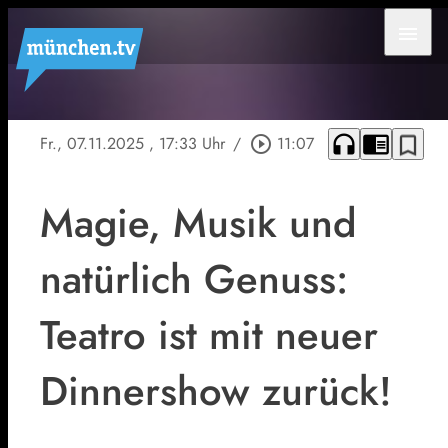
menu
headphones
chrome_reader_mode
bookmark_border
Fr., 07.11.2025
, 17:33 Uhr
/
play_circle_outline
11:07
Magie, Musik und
natürlich Genuss:
Teatro ist mit neuer
Dinnershow zurück!