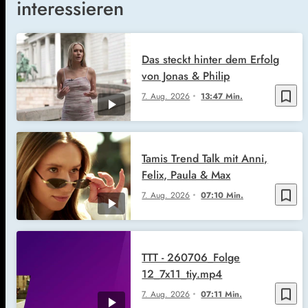
interessieren
Das steckt hinter dem Erfolg
von Jonas & Philip
bookmark_border
7. Aug. 2026
13:47 Min.
Tamis Trend Talk mit Anni,
Felix, Paula & Max
bookmark_border
7. Aug. 2026
07:10 Min.
TTT - 260706_Folge
12_7x11_tiy.mp4
bookmark_border
7. Aug. 2026
07:11 Min.