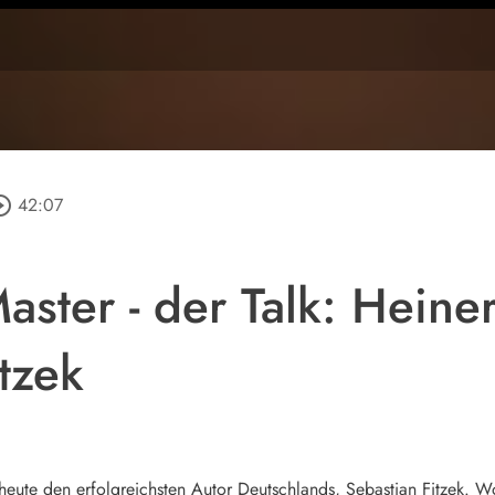
le_outline
42:07
aster - der Talk: Heine
tzek
 heute den erfolgreichsten Autor Deutschlands, Sebastian Fitzek. Wo