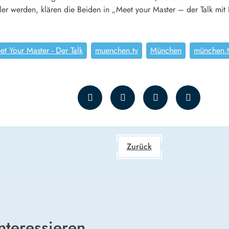
er werden, klären die Beiden in „Meet your Master – der Talk mit 
et Your Master - Der Talk
muenchen.tv
München
münchen.t
Zurück
nteressieren