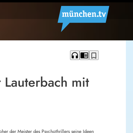
headphones
chrome_reader_mode
bookmark_border
r Lauterbach mit
her der Meister des Psychothrillers seine Ideen