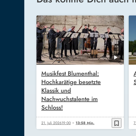
Musikfest Blumenthal:
Hochkarätige besetzte
Klassik und
Nachwuchstalente im
Schloss!
bookmark_border
21. Juli 2026
19:00
13:58 Min.
7