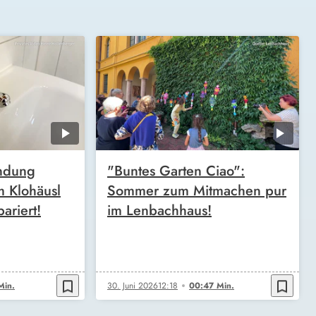
ndung
"Buntes Garten Ciao":
m Klohäusl
Sommer zum Mitmachen pur
ariert!
im Lenbachhaus!
bookmark_border
bookmark_border
Min.
30. Juni 2026
12:18
00:47 Min.