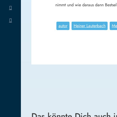
nimmt und wie daraus dann Bestsell
autor
Heiner Lauterbach
Me
Das könnte Dich auch i