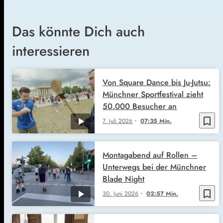
Das könnte Dich auch
interessieren
Von Square Dance bis Ju-Jutsu:
Münchner Sportfestival zieht
50.000 Besucher an
bookmark_border
7. Juli 2026
07:35 Min.
Montagabend auf Rollen –
Unterwegs bei der Münchner
Blade Night
bookmark_border
30. Juni 2026
02:57 Min.