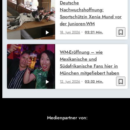
Deutsche
Nachwuchshoffnung:
Sportschützin Xenia Mund vor
der Junioren-WM
bookmark_border
18. Juni 2026
02:21 Min.
WM-Eröffnung – wie
Mexikanische und
Südafrikanische Fans hier in
München mitgefiebert haben
bookmark_border
12. Juni 2026
02:32 Min.
Medienpartner von: