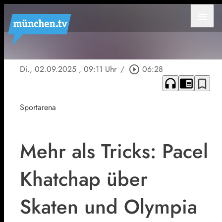
menu
Di., 02.09.2025
, 09:11 Uhr
/
play_circle_outline
06:28
headphones
chrome_reader_mode
bookmark_border
Sportarena
Mehr als Tricks: Pacel
Khatchap über
Skaten und Olympia