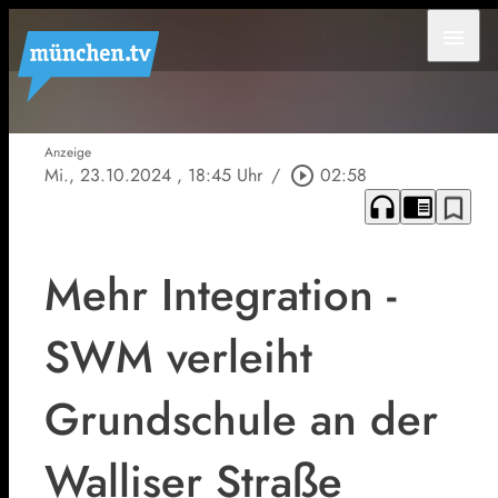
menu
Anzeige
Mi., 23.10.2024
, 18:45 Uhr
/
play_circle_outline
02:58
headphones
chrome_reader_mode
bookmark_border
Mehr Integration -
SWM verleiht
Grundschule an der
Walliser Straße