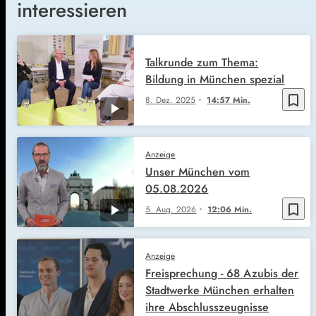
interessieren
Talkrunde zum Thema:
Bildung in München spezial
bookmark_border
8. Dez. 2025
14:57 Min.
Anzeige
Unser München vom
05.08.2026
bookmark_border
5. Aug. 2026
12:06 Min.
Anzeige
Freisprechung - 68 Azubis der
Stadtwerke München erhalten
ihre Abschlusszeugnisse