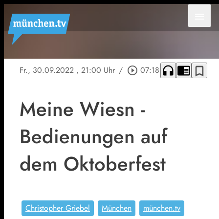
menu
headphones
chrome_reader_mode
bookmark_border
Fr., 30.09.2022
, 21:00 Uhr
/
play_circle_outline
07:18
Meine Wiesn -
Bedienungen auf
dem Oktoberfest
Christopher Griebel
München
münchen.tv