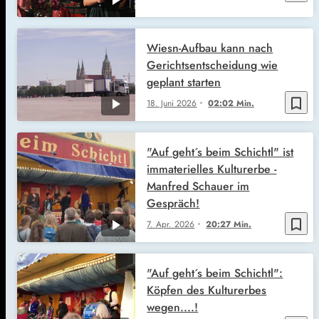
Wiesn-Aufbau kann nach
Gerichtsentscheidung wie
geplant starten
bookmark_border
18. Juni 2026
02:02 Min.
"Auf geht´s beim Schichtl" ist
immaterielles Kulturerbe -
Manfred Schauer im
Gespräch!
bookmark_border
7. Apr. 2026
20:27 Min.
"Auf geht´s beim Schichtl":
Köpfen des Kulturerbes
wegen....!