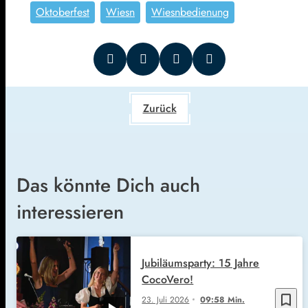
Oktoberfest
Wiesn
Wiesnbedienung
Zurück
Das könnte Dich auch
interessieren
Jubiläumsparty: 15 Jahre
CocoVero!
bookmark_border
23. Juli 2026
09:58 Min.