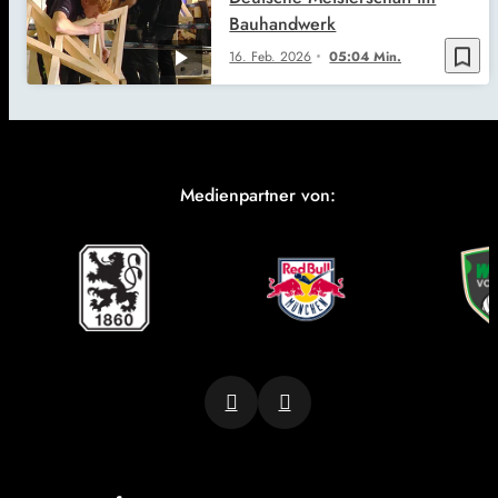
Bauhandwerk
bookmark_border
16. Feb. 2026
05:04 Min.
Medienpartner von: