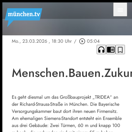
menu
Mo., 23.03.2026
, 18:30 Uhr
/
play_circle_outline
05:04
headphones
chrome_reader_mode
bookmark_border
Menschen.Bauen.Zukun
Es geht diesmal um das Großbauprojekt „TRIDEA“ an
der Richard-Strauss-Straße in München. Die Bayerische
Versorgungskammer baut dort ihren neuen Firmensitz.
Am ehemaligen Siemens-Standort entsteht ein Ensemble
aus drei Gebäude: Zwei Türmen, 60 m und knapp 100