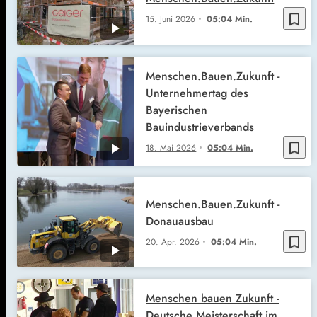
bookmark_border
15. Juni 2026
05:04 Min.
Menschen.Bauen.Zukunft -
Unternehmertag des
Bayerischen
Bauindustrieverbands
bookmark_border
18. Mai 2026
05:04 Min.
Menschen.Bauen.Zukunft -
Donauausbau
bookmark_border
20. Apr. 2026
05:04 Min.
Menschen bauen Zukunft -
Deutsche Meisterschaft im