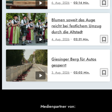
bookmark_border
6. Aug. 2026
02:14 Min.
Blumen soweit das Auge
reicht bei festlichem Umzug
durch die Altstadt
bookmark_border
4. Aug. 2026
02:31 Min.
Giesinger Berg für Autos
gesperrt
bookmark_border
3. Aug. 2026
02:02 Min.
Medienpartner von: