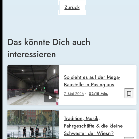
Zurück
Das könnte Dich auch
interessieren
So sieht es auf der Mega-
Baustelle in Pasing aus
bookmark_border
7. Mai 2026
02:15 Min.
Tradition, Musik,
Fahrgeschäfte & die kleine
Schwester der Wiesn?