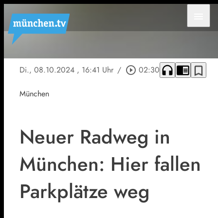
menu
headphones
chrome_reader_mode
bookmark_border
Di., 08.10.2024
, 16:41 Uhr
/
play_circle_outline
02:30
München
Neuer Radweg in
München: Hier fallen
Parkplätze weg