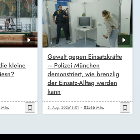
Gewalt gegen Einsatzkräfte
die kleine
– Polizei München
iesn?
demonstriert, wie brenzlig
der Einsatz-Alltag werden
kann
bookmark_border
bookmark_border
 Min.
5. Aug. 2026
18:01
02:46 Min.