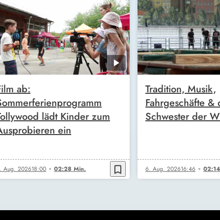
Film ab:
Tradition, Musik,
Sommerferienprogramm
Fahrgeschäfte & 
Tollywood lädt Kinder zum
Schwester der W
Ausprobieren ein
bookmark_border
. Aug. 2026
18:00
02:28 Min.
6. Aug. 2026
16:46
02:14