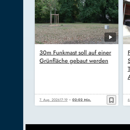
30m Funkmast soll auf einer
Grünfläche gebaut werden
bookmark_border
7. Aug. 2026
17:19
02:02 Min.
6