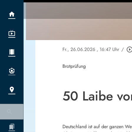
Fr., 26.06.2026
, 16:47 Uhr
/
play_circle_out
Brotprüfung
50 Laibe vo
Deutschland ist auf der ganzen Wel