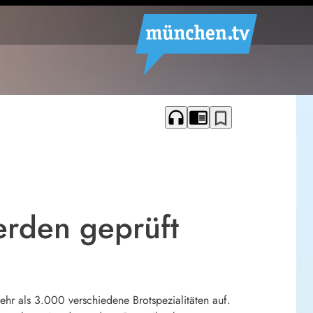
headphones
chrome_reader_mode
bookmark_border
rden geprüft
ehr als 3.000 verschiedene Brotspezialitäten auf.