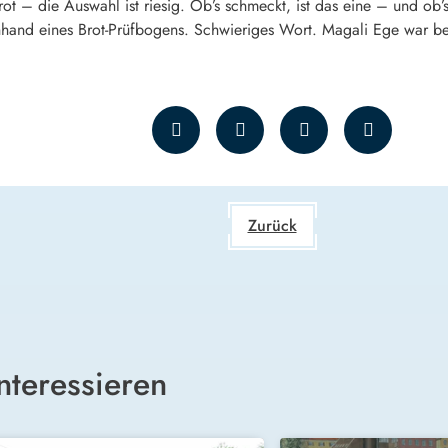
ot – die Auswahl ist riesig. Ob’s schmeckt, ist das eine – und ob’s
anhand eines Brot-Prüfbogens. Schwieriges Wort. Magali Ege war be
Zurück
nteressieren