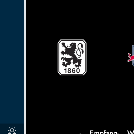
Empfang
W