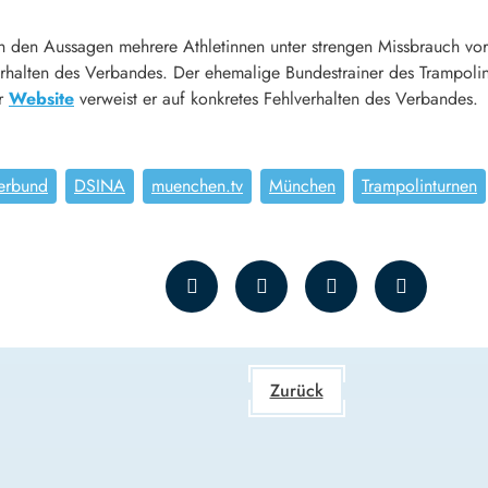
h den Aussagen mehrere Athletinnen unter strengen Missbrauch vor
verhalten des Verbandes. Der ehemalige Bundestrainer des Trampoli
er
Website
verweist er auf konkretes Fehlverhalten des Verbandes.
nerbund
DSINA
muenchen.tv
München
Trampolinturnen
Zurück