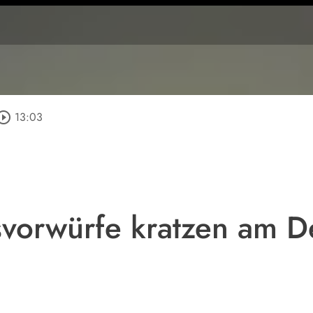
circle_outline
13:03
vorwürfe kratzen am D