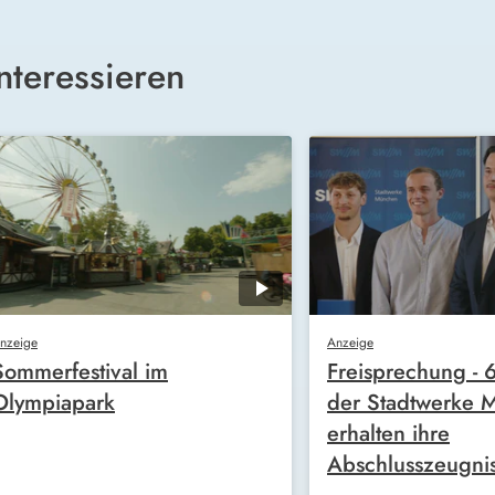
nteressieren
nzeige
Anzeige
Sommerfestival im
Freisprechung - 
Olympiapark
der Stadtwerke 
erhalten ihre
Abschlusszeugni