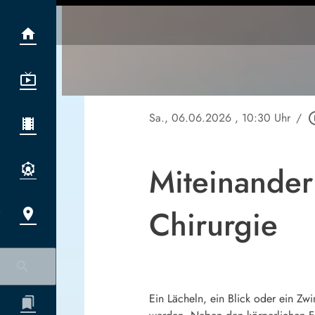
Sa., 06.06.2026
, 10:30 Uhr
/
play_cir
Miteinander
Chirurgie
Ein Lächeln, ein Blick oder ein Zw