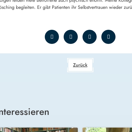
lgen leiden viele Betroffene auch psychisch enorm. Meine Kollegi
sching begleiten. Er gibt Patienten ihr Selbstvertrauen wieder zurü
Zurück
nteressieren