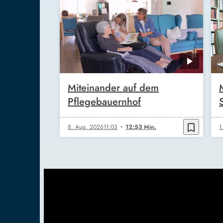
Miteinander auf dem
Pflegebauernhof
bookmark_border
8. Aug. 2026
11:03
12:53 Min.
1