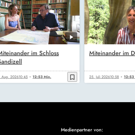
Miteinander im Schloss
Miteinander im D
Sandizell
bookmark_border
. Aug. 2026
10:45
12:53 Min.
25. Juli 2026
10:58
12:53
Medienpartner von: