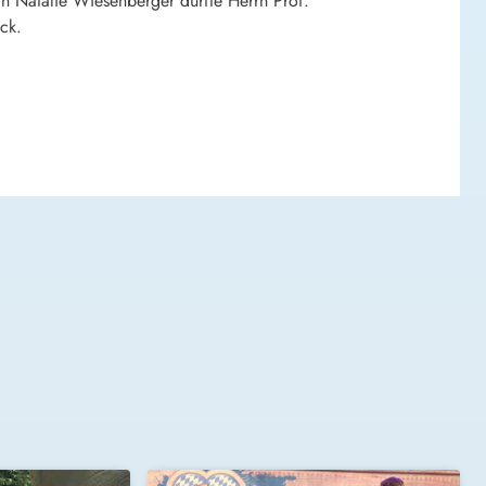
n Natalie Wiesenberger durfte Herrn Prof.
ck.