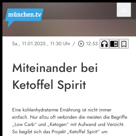
menu
headphones
chrome_reader_mode
bookmark_border
Sa., 11.01.2025
, 11:30 Uhr
/
play_circle_outline
12:53
Miteinander bei
Ketoffel Spirit
Eine kohlenhydratarme Ernährung ist nicht immer
einfach. Nur allzu oft verbinden die meisten die Begriffe
„Low Carb“ und „Ketogen“ mit Aufwand und Verzicht.
So begibt sich das Projekt „Ketoffel Spirit“ um