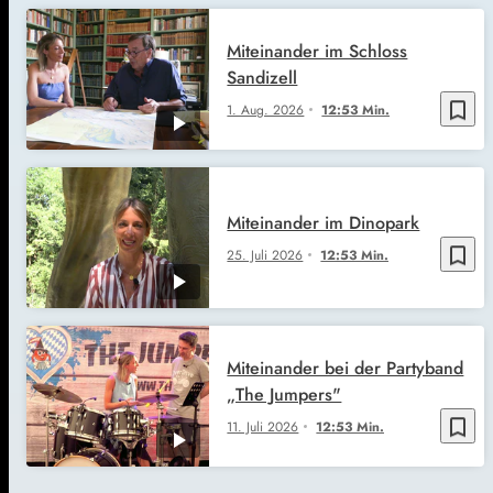
Miteinander im Schloss
Sandizell
bookmark_border
1. Aug. 2026
12:53 Min.
Miteinander im Dinopark
bookmark_border
25. Juli 2026
12:53 Min.
Miteinander bei der Partyband
„The Jumpers"
bookmark_border
11. Juli 2026
12:53 Min.