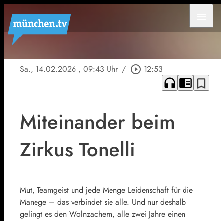
menu
Sa., 14.02.2026
, 09:43 Uhr
/
play_circle_outline
12:53
headphones
chrome_reader_mode
bookmark_border
Miteinander beim
Zirkus Tonelli
Mut, Teamgeist und jede Menge Leidenschaft für die
Manege – das verbindet sie alle. Und nur deshalb
gelingt es den Wolnzachern, alle zwei Jahre einen