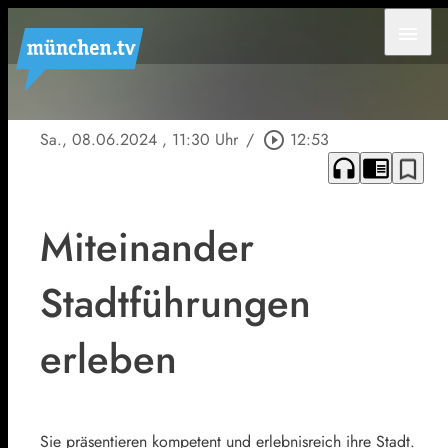
menu
Sa., 08.06.2024
, 11:30 Uhr
/
play_circle_outline
12:53
headphones
chrome_reader_mode
bookmark_border
Miteinander
Stadtführungen
erleben
Sie präsentieren kompetent und erlebnisreich ihre Stadt.