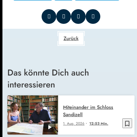
Zurück
Das könnte Dich auch
interessieren
Miteinander im Schloss
Sandizell
bookmark_border
1. Aug. 2026
12:53 Min.