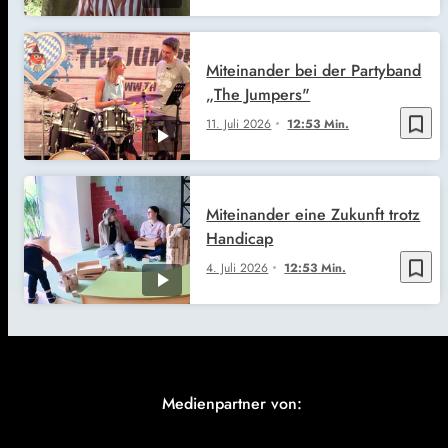
Miteinander bei der Partyband
„The Jumpers"
bookmark_border
11. Juli 2026
12:53 Min.
Miteinander eine Zukunft trotz
Handicap
bookmark_border
4. Juli 2026
12:53 Min.
Medienpartner von: