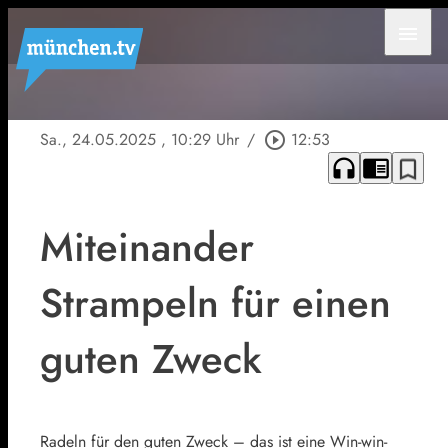
menu
Sa., 24.05.2025
, 10:29 Uhr
/
play_circle_outline
12:53
headphones
chrome_reader_mode
bookmark_border
Miteinander
Strampeln für einen
guten Zweck
Radeln für den guten Zweck – das ist eine Win-win-