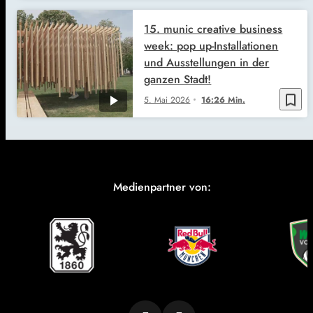
15. munic creative business
week: pop up-Installationen
und Ausstellungen in der
ganzen Stadt!
bookmark_border
5. Mai 2026
16:26 Min.
Medienpartner von: