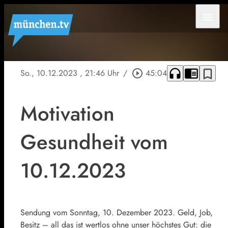
menu
headphones
chrome_reader_mode
bookmark_border
So., 10.12.2023
, 21:46 Uhr
/
play_circle_outline
45:04
Motivation
Gesundheit vom
10.12.2023
Sendung vom Sonntag, 10. Dezember 2023. Geld, Job,
Besitz – all das ist wertlos ohne unser höchstes Gut: die