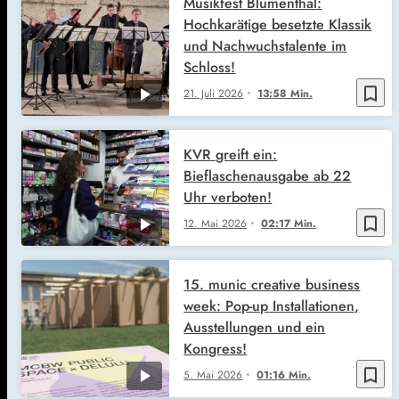
Musikfest Blumenthal:
Hochkarätige besetzte Klassik
und Nachwuchstalente im
Schloss!
bookmark_border
21. Juli 2026
13:58 Min.
KVR greift ein:
Bieflaschenausgabe ab 22
Uhr verboten!
bookmark_border
12. Mai 2026
02:17 Min.
15. munic creative business
week: Pop-up Installationen,
Ausstellungen und ein
Kongress!
bookmark_border
5. Mai 2026
01:16 Min.