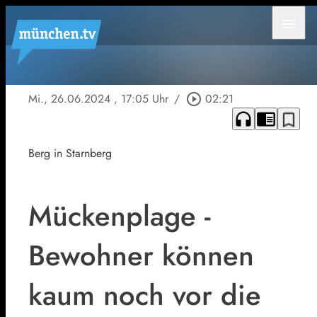
menu
Mi., 26.06.2024
, 17:05 Uhr
/
play_circle_outline
02:21
headphones
chrome_reader_mode
bookmark_border
Berg in Starnberg
Mückenplage -
Bewohner können
kaum noch vor die