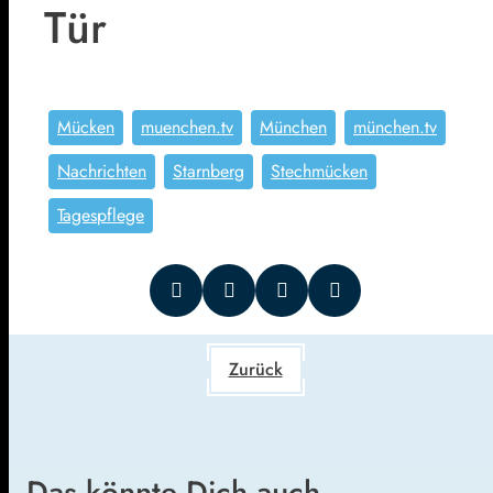
Tür
Mücken
muenchen.tv
München
münchen.tv
Nachrichten
Starnberg
Stechmücken
Tagespflege
Zurück
Das könnte Dich auch