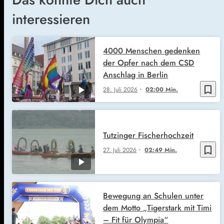
interessieren
4000 Menschen gedenken
der Opfer nach dem CSD
Anschlag in Berlin
bookmark_border
28. Juli 2026
02:00 Min.
Tutzinger Fischerhochzeit
bookmark_border
27. Juli 2026
02:49 Min.
Bewegung an Schulen unter
dem Motto „Tigerstark mit Timi
– Fit für Olympia“