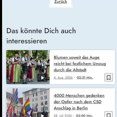
Zurück
Das könnte Dich auch
interessieren
Blumen soweit das Auge
reicht bei festlichem Umzug
durch die Altstadt
bookmark_border
4. Aug. 2026
02:31 Min.
4000 Menschen gedenken
der Opfer nach dem CSD
Anschlag in Berlin
bookmark_border
28. Juli 2026
02:00 Min.