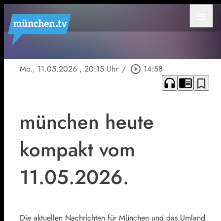
menu
Mo., 11.05.2026
, 20:15 Uhr
/
play_circle_outline
14:58
headphones
chrome_reader_mode
bookmark_border
münchen heute
kompakt vom
11.05.2026.
Die aktuellen Nachrichten für München und das Umland