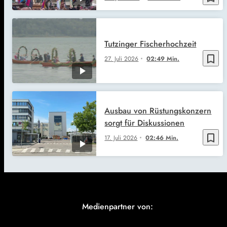
Tutzinger Fischerhochzeit
bookmark_border
27. Juli 2026
02:49 Min.
Ausbau von Rüstungskonzern
sorgt für Diskussionen
bookmark_border
17. Juli 2026
02:46 Min.
Medienpartner von: