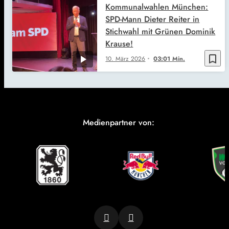
Kommunalwahlen München:
SPD-Mann Dieter Reiter in
Stichwahl mit Grünen Dominik
Krause!
bookmark_border
10. März 2026
03:01 Min.
Medienpartner von: