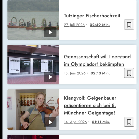
Tutzinger Fischerhochzeit
bookmark_border
27. Juli 2026
02:49 Min.
Genossenschaft will Leerstand
im Olympiadorf bekämpfen
bookmark_border
15. Juni 2026
02:13 Min.
Klangvoll: Geigenbauer
präsentieren sich bei 8.
Münchner Geigentage!
bookmark_border
14. Apr. 2026
01:11 Min.