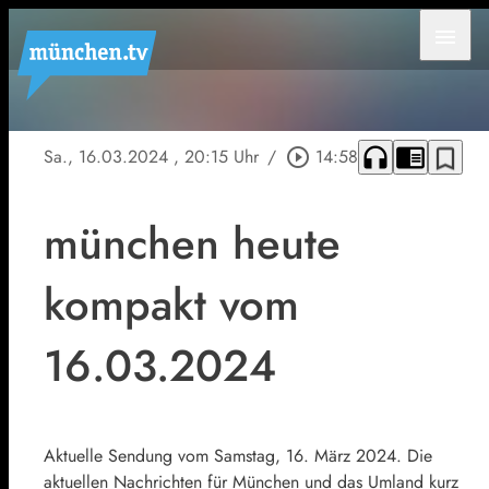
menu
headphones
chrome_reader_mode
bookmark_border
Sa., 16.03.2024
, 20:15 Uhr
/
play_circle_outline
14:58
münchen heute
kompakt vom
16.03.2024
Aktuelle Sendung vom Samstag, 16. März 2024. Die
aktuellen Nachrichten für München und das Umland kurz