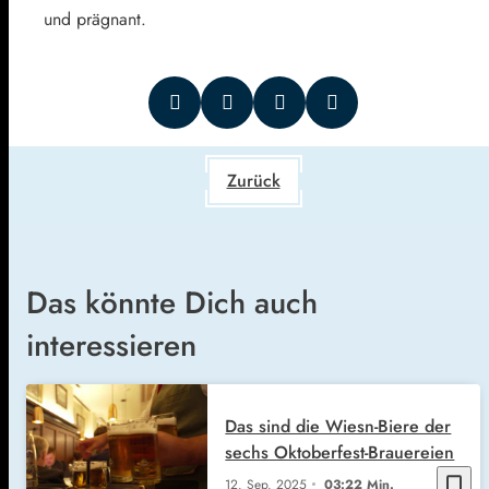
und prägnant.
Zurück
Das könnte Dich auch
interessieren
Das sind die Wiesn-Biere der
sechs Oktoberfest-Brauereien
bookmark_border
12. Sep. 2025
03:22 Min.