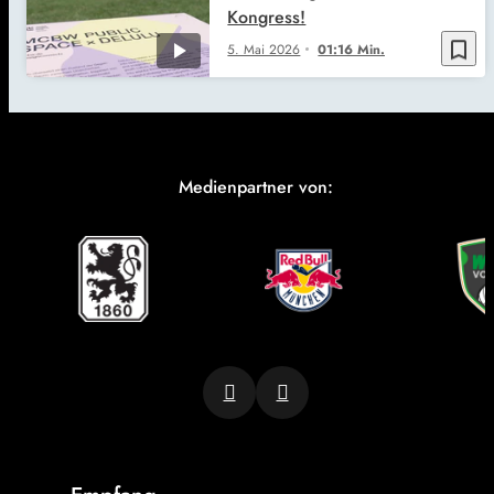
Kongress!
bookmark_border
5. Mai 2026
01:16 Min.
Medienpartner von: