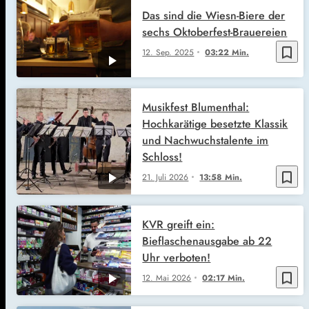
Das sind die Wiesn-Biere der
sechs Oktoberfest-Brauereien
bookmark_border
12. Sep. 2025
03:22 Min.
Musikfest Blumenthal:
Hochkarätige besetzte Klassik
und Nachwuchstalente im
Schloss!
bookmark_border
21. Juli 2026
13:58 Min.
KVR greift ein:
Bieflaschenausgabe ab 22
Uhr verboten!
bookmark_border
12. Mai 2026
02:17 Min.