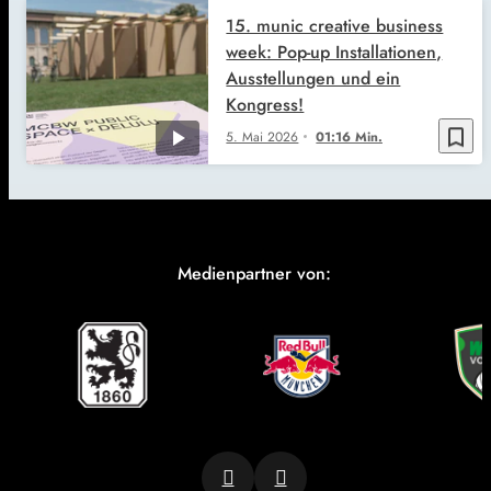
15. munic creative business
week: Pop-up Installationen,
Ausstellungen und ein
Kongress!
bookmark_border
5. Mai 2026
01:16 Min.
Medienpartner von: