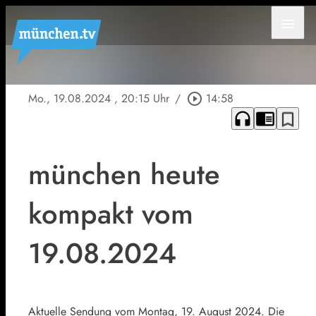
menu
Mo., 19.08.2024
, 20:15 Uhr
/
play_circle_outline
14:58
headphones
chrome_reader_mode
bookmark_border
münchen heute
kompakt vom
19.08.2024
Aktuelle Sendung vom Montag, 19. August 2024. Die