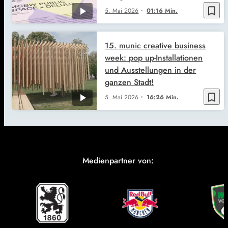
bookmark_border
5. Mai 2026
01:16 Min.
15. munic creative business
week: pop up-Installationen
und Ausstellungen in der
ganzen Stadt!
bookmark_border
5. Mai 2026
16:26 Min.
Medienpartner von: