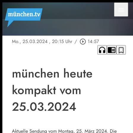
menu
Mo., 25.03.2024
, 20:15 Uhr
/
play_circle_outline
14:57
headphones
chrome_reader_mode
bookmark_border
münchen heute
kompakt vom
25.03.2024
Aktuelle Sendung vom Montag, 25. März 2024. Die