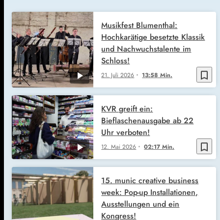
Musikfest Blumenthal:
Hochkarätige besetzte Klassik
und Nachwuchstalente im
Schloss!
bookmark_border
21. Juli 2026
13:58 Min.
KVR greift ein:
Bieflaschenausgabe ab 22
Uhr verboten!
bookmark_border
12. Mai 2026
02:17 Min.
15. munic creative business
week: Pop-up Installationen,
Ausstellungen und ein
Kongress!