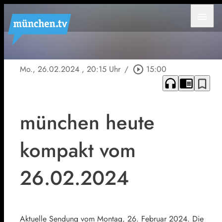
menu
Mo., 26.02.2024
, 20:15 Uhr
/
play_circle_outline
15:00
headphones
chrome_reader_mode
bookmark_border
münchen heute
kompakt vom
26.02.2024
Aktuelle Sendung vom Montag, 26. Februar 2024. Die