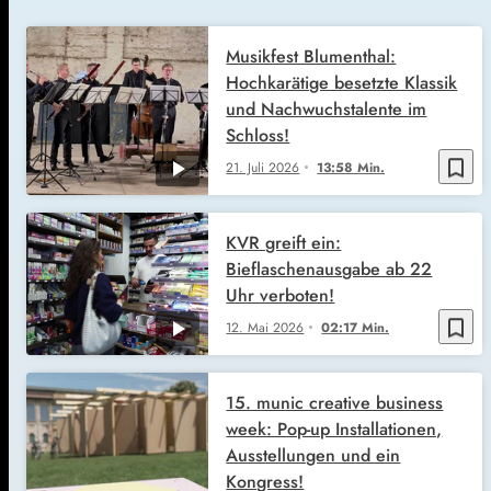
Musikfest Blumenthal:
Hochkarätige besetzte Klassik
und Nachwuchstalente im
Schloss!
bookmark_border
21. Juli 2026
13:58 Min.
KVR greift ein:
Bieflaschenausgabe ab 22
Uhr verboten!
bookmark_border
12. Mai 2026
02:17 Min.
15. munic creative business
week: Pop-up Installationen,
Ausstellungen und ein
Kongress!