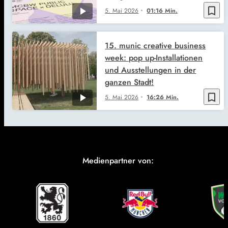
bookmark_border
5. Mai 2026
01:16 Min.
15. munic creative business
week: pop up-Installationen
und Ausstellungen in der
ganzen Stadt!
bookmark_border
5. Mai 2026
16:26 Min.
Medienpartner von: