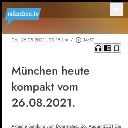
menu
Do., 26.08.2021
, 20:15 Uhr
/
play_circle_outline
14:50
headphones
chrome_reader_mode
bookmark_border
München heute
kompakt vom
26.08.2021.
Aktuelle Sendung vom Donnerstag, 26. August 2021 Die