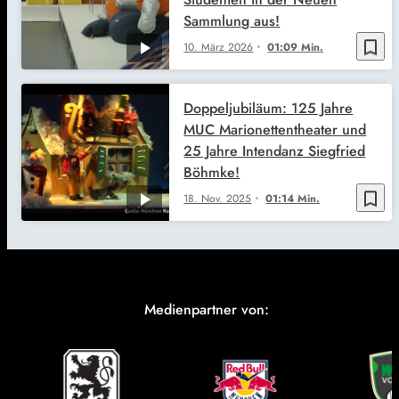
Sammlung aus!
bookmark_border
10. März 2026
01:09 Min.
Doppeljubiläum: 125 Jahre
MUC Marionettentheater und
25 Jahre Intendanz Siegfried
Böhmke!
bookmark_border
18. Nov. 2025
01:14 Min.
Medienpartner von: