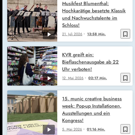
Musikfest Blumenthal:
Hochkarätige besetzte Klassik
und Nachwuchstalente im
Schloss!
bookmark_border
21. Juli 2026
13:58 Min.
KVR greift ein:
Bieflaschenausgabe ab 22
Uhr verboten!
bookmark_border
12. Mai 2026
02:17 Min.
15. munic creative business
week: Pop-up Installationen,
Ausstellungen und ein
Kongress!
bookmark_border
5. Mai 2026
01:16 Min.