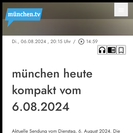
menu
Di., 06.08.2024
, 20:15 Uhr
/
play_circle_outline
14:59
headphones
chrome_reader_mode
bookmark_border
münchen heute
kompakt vom
6.08.2024
Aktuelle Sendung vom Dienstag, 6. August 2024. Die