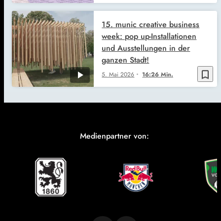
15. munic creative business
week: pop up-Installationen
und Ausstellungen in der
ganzen Stadt!
bookmark_border
5. Mai 2026
16:26 Min.
Medienpartner von: