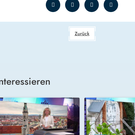
Zurück
nteressieren