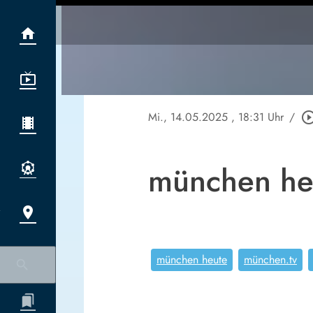
Mi., 14.05.2025
, 18:31 Uhr
/
play_circle_ou
münchen he
münchen heute
münchen.tv