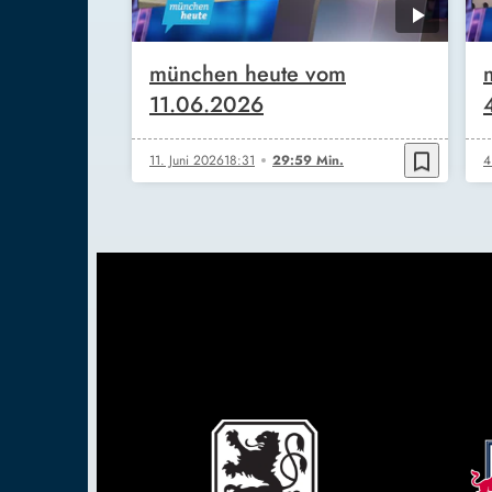
münchen heute vom
11.06.2026
bookmark_border
11. Juni 2026
18:31
29:59 Min.
4