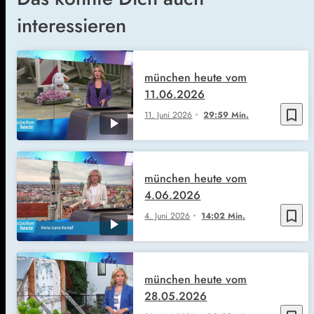
interessieren
münchen heute vom
11.06.2026
bookmark_border
11. Juni 2026
29:59 Min.
münchen heute vom
4.06.2026
bookmark_border
4. Juni 2026
14:02 Min.
münchen heute vom
28.05.2026