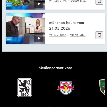
bookmark_border
28. Mai 2026
29:59 Min.
münchen heute vom
21.05.2026
bookmark_border
21. Mai 2026
29:58 Min.
Medienpartner von: