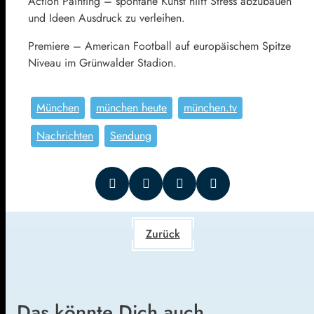
Action Painting – spontane Kunst hilft Stress abzubauen
und Ideen Ausdruck zu verleihen.
Premiere – American Football auf europäischem Spitze
Niveau im Grünwalder Stadion.
München
münchen heute
münchen.tv
Nachrichten
Sendung
Zurück
Das könnte Dich auch