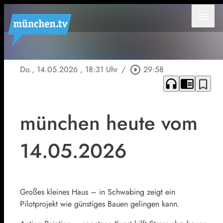
menu
Do., 14.05.2026
, 18:31 Uhr
/
play_circle_outline
29:58
headphones
chrome_reader_mode
bookmark_border
münchen heute vom
14.05.2026
Großes kleines Haus – in Schwabing zeigt ein
Pilotprojekt wie günstiges Bauen gelingen kann.