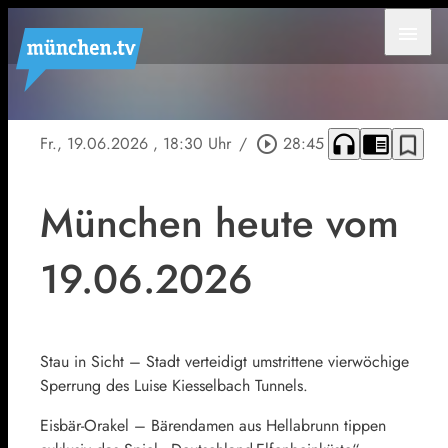
menu
headphones
chrome_reader_mode
bookmark_border
Fr., 19.06.2026
, 18:30 Uhr
/
play_circle_outline
28:45
München heute vom
19.06.2026
Stau in Sicht – Stadt verteidigt umstrittene vierwöchige
Sperrung des Luise Kiesselbach Tunnels.
Eisbär-Orakel – Bärendamen aus Hellabrunn tippen