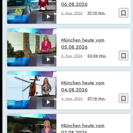
06.08.2026
bookmark_border
6. Aug. 2026
27:12 Min.
München heute vom
05.08.2026
bookmark_border
5. Aug. 2026
22:56 Min.
München heute vom
04.08.2026
bookmark_border
4. Aug. 2026
27:16 Min.
München heute vom
03.08.2026