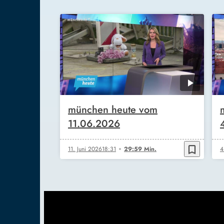
münchen heute vom
11.06.2026
bookmark_border
11. Juni 2026
18:31
29:59 Min.
4