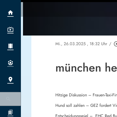
Mi., 26.03.2025
, 18:32 Uhr
/
play_circle
münchen he
Hitzige Diskussion – Frauen-Taxi-Fi
Hund soll zahlen – GEZ fordert Vie
Entscheidungsspiel – EHC Red Bu