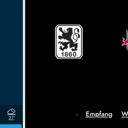
Empfang
W
27°