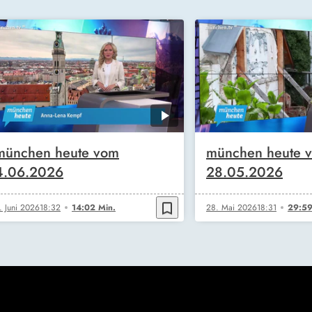
münchen heute vom
münchen heute 
4.06.2026
28.05.2026
bookmark_border
. Juni 2026
18:32
14:02 Min.
28. Mai 2026
18:31
29:59