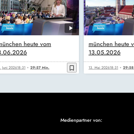
münchen heute vom
münchen heute 
3.06.2026
13.05.2026
bookmark_border
. Juni 2026
18:31
29:57 Min.
13. Mai 2026
18:31
29:58
Medienpartner von: