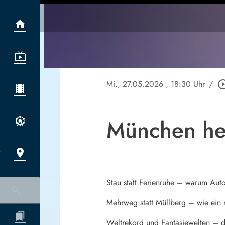
Mi., 27.05.2026
, 18:30 Uhr
/
play_circle_
München he
Stau statt Ferienruhe – warum Auto
Mehrweg statt Müllberg – wie ein 
Weltrekord und Fantasiewelten – d