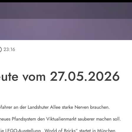
outline
23:16
ute vom 27.05.2026
fahrer an der Landshuter Allee starke Nerven brauchen.
neues Pfandsystem den Viktualienmarkt sauberer machen soll.
ie LEGO-Ausstellung „World of Bricks“ startet in München.