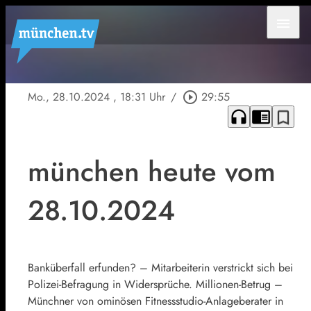
menu
Mo., 28.10.2024
, 18:31 Uhr
/
play_circle_outline
29:55
headphones
chrome_reader_mode
bookmark_border
münchen heute vom
28.10.2024
Banküberfall erfunden? – Mitarbeiterin verstrickt sich bei
Polizei-Befragung in Widersprüche. Millionen-Betrug –
Münchner von ominösen Fitnessstudio-Anlageberater in