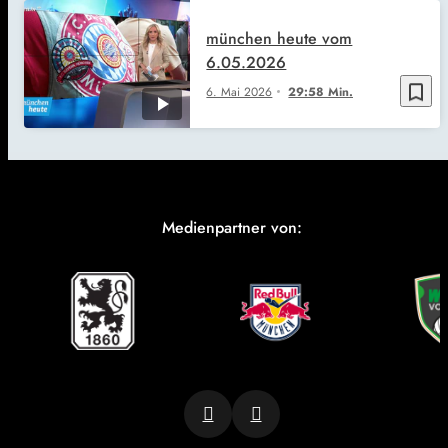
münchen heute vom
6.05.2026
bookmark_border
6. Mai 2026
29:58 Min.
Medienpartner von: