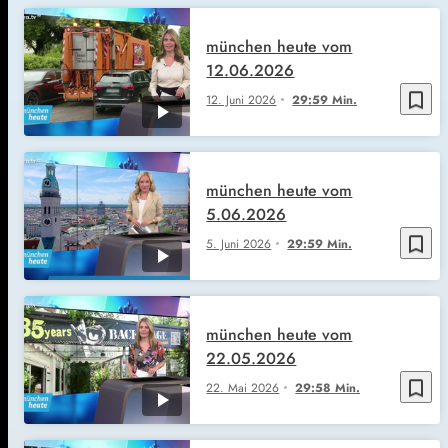
münchen heute vom
12.06.2026
bookmark_border
12. Juni 2026
29:59 Min.
münchen heute vom
5.06.2026
bookmark_border
5. Juni 2026
29:59 Min.
münchen heute vom
22.05.2026
bookmark_border
22. Mai 2026
29:58 Min.