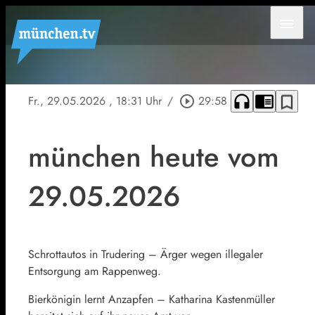
menu
headphones
chrome_reader_mode
bookmark_border
Fr., 29.05.2026
, 18:31 Uhr
/
play_circle_outline
29:58
münchen heute vom
29.05.2026
Schrottautos in Trudering – Ärger wegen illegaler
Entsorgung am Rappenweg.
Bierkönigin lernt Anzapfen – Katharina Kastenmüller