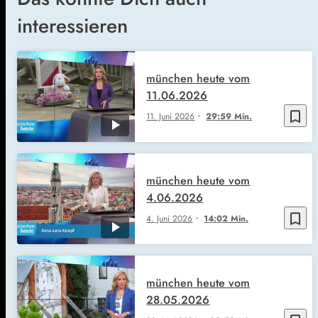
interessieren
münchen heute vom
11.06.2026
bookmark_border
11. Juni 2026
29:59 Min.
münchen heute vom
4.06.2026
bookmark_border
4. Juni 2026
14:02 Min.
münchen heute vom
28.05.2026