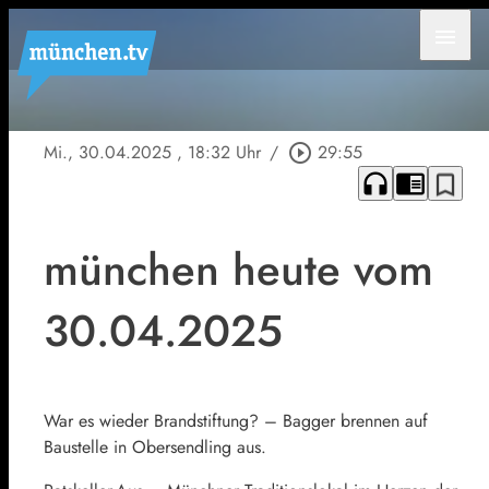
menu
Mi., 30.04.2025
, 18:32 Uhr
/
play_circle_outline
29:55
headphones
chrome_reader_mode
bookmark_border
münchen heute vom
30.04.2025
War es wieder Brandstiftung? – Bagger brennen auf
Baustelle in Obersendling aus.