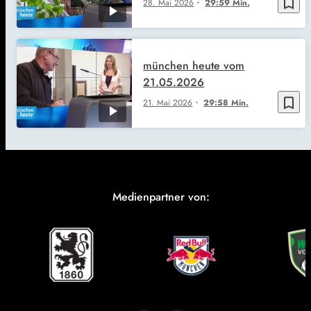
bookmark_border
28. Mai 2026
29:59 Min.
münchen heute vom
21.05.2026
bookmark_border
21. Mai 2026
29:58 Min.
Medienpartner von: