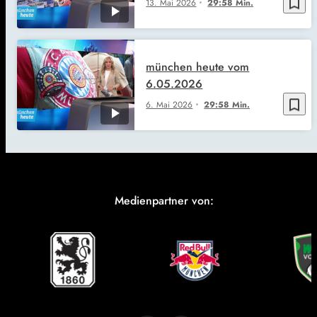
bookmark_border
13. Mai 2026
29:58 Min.
münchen heute vom
6.05.2026
bookmark_border
6. Mai 2026
29:58 Min.
Medienpartner von: