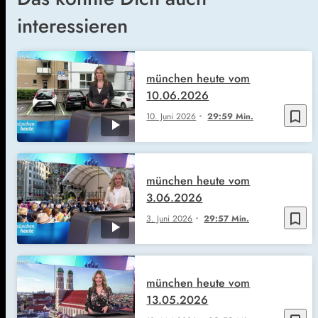
interessieren
münchen heute vom
10.06.2026
bookmark_border
10. Juni 2026
29:59 Min.
münchen heute vom
3.06.2026
bookmark_border
3. Juni 2026
29:57 Min.
münchen heute vom
13.05.2026