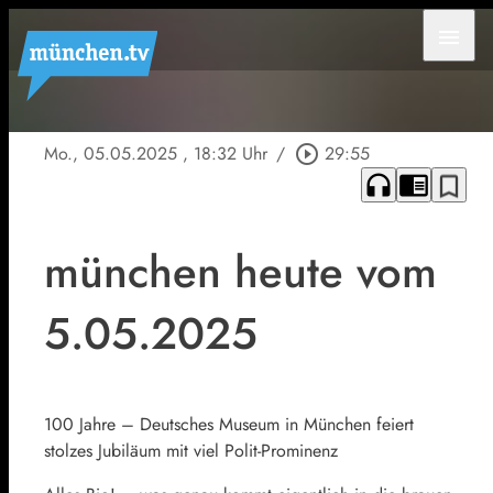
menu
Mo., 05.05.2025
, 18:32 Uhr
/
play_circle_outline
29:55
headphones
chrome_reader_mode
bookmark_border
münchen heute vom
5.05.2025
100 Jahre – Deutsches Museum in München feiert
stolzes Jubiläum mit viel Polit-Prominenz