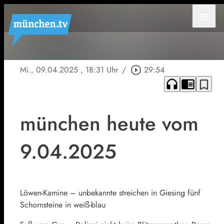
menu
Mi., 09.04.2025
, 18:31 Uhr
/
play_circle_outline
29:54
headphones
chrome_reader_mode
bookmark_border
münchen heute vom
9.04.2025
Löwen-Kamine – unbekannte streichen in Giesing fünf
Schornsteine in weiß-blau