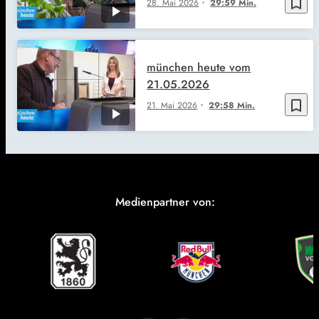
bookmark_border
28. Mai 2026
29:59 Min.
münchen heute vom
21.05.2026
bookmark_border
21. Mai 2026
29:58 Min.
Medienpartner von: