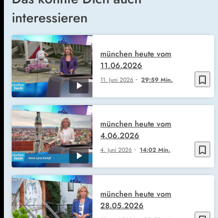
interessieren
münchen heute vom
11.06.2026
bookmark_border
11. Juni 2026
29:59 Min.
münchen heute vom
4.06.2026
bookmark_border
4. Juni 2026
14:02 Min.
münchen heute vom
28.05.2026