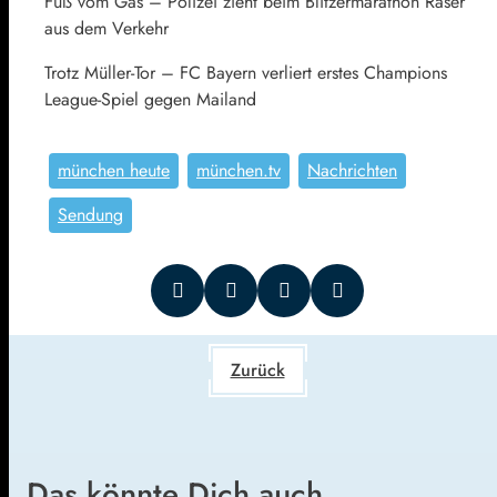
Fuß vom Gas – Polizei zieht beim Blitzermarathon Raser
aus dem Verkehr
Trotz Müller-Tor – FC Bayern verliert erstes Champions
League-Spiel gegen Mailand
münchen heute
münchen.tv
Nachrichten
Sendung
Zurück
Das könnte Dich auch