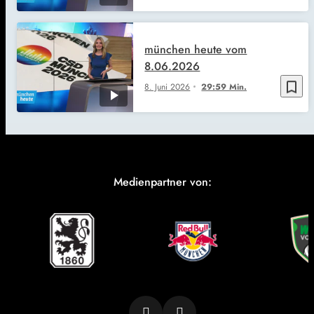
münchen heute vom
8.06.2026
bookmark_border
8. Juni 2026
29:59 Min.
Medienpartner von: