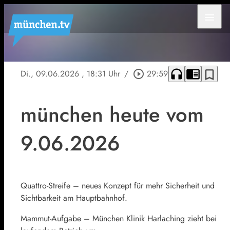
menu
headphones
chrome_reader_mode
bookmark_border
Di., 09.06.2026
, 18:31 Uhr
/
play_circle_outline
29:59
münchen heute vom
9.06.2026
Quattro-Streife – neues Konzept für mehr Sicherheit und
Sichtbarkeit am Hauptbahnhof.
Mammut-Aufgabe – München Klinik Harlaching zieht bei