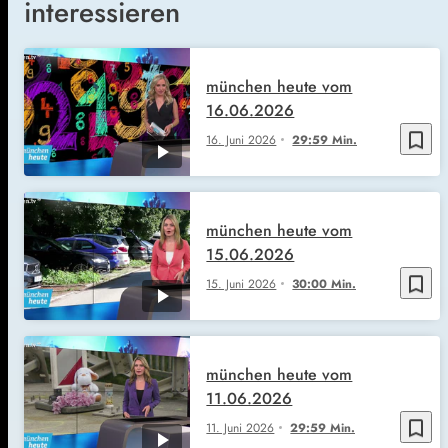
interessieren
münchen heute vom
16.06.2026
bookmark_border
16. Juni 2026
29:59 Min.
münchen heute vom
15.06.2026
bookmark_border
15. Juni 2026
30:00 Min.
münchen heute vom
11.06.2026
bookmark_border
11. Juni 2026
29:59 Min.